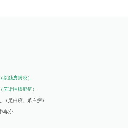
（接触皮膚炎）
（伝染性膿痂疹）
し（足白癬、爪白癬）
中毒疹