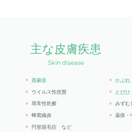
主な皮膚疾患
Skin disease
蕁麻疹
かぶれ
ウイルス性疣贅
とびひ
）
尋常性乾癬
みずむ
蜂窩織炎
薬疹・
円形脱毛症
など