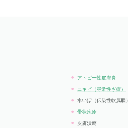
アトピー性皮膚炎
ニキビ（尋常性ざ瘡）
水いぼ（伝染性軟属腫
帯状疱疹
皮膚潰瘍